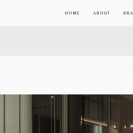
HOME
ABOUT
BR
FRIGERIO
VITTORIA
REFLEX
WRIVER
ALSORG